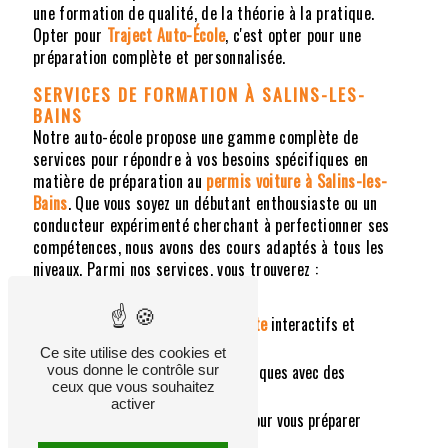
une formation de qualité, de la théorie à la pratique.
Opter pour
Traject Auto-École
, c'est opter pour une
préparation complète et personnalisée.
SERVICES DE FORMATION
À SALINS-LES-
BAINS
Notre auto-école propose une gamme complète de
services pour répondre à vos besoins spécifiques en
matière de préparation au
permis voiture
à Salins-les-
Bains
. Que vous soyez un débutant enthousiaste ou un
conducteur expérimenté cherchant à perfectionner ses
compétences, nous avons des cours adaptés à tous les
niveaux. Parmi nos services, vous trouverez :
Des cours de
code de la route
interactifs et
stimulants.
Ce site utilise des cookies et
Des leçons de conduite pratiques avec des
vous donne le contrôle sur
ceux que vous souhaitez
instructeurs certifiés.
activer
Des simulations d'examen pour vous préparer
efficacement.